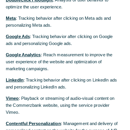
Daten, insbesondere die Verwendung von Texten,
optimize the user experience.
optimize the user experience.
Textteilen oder Bildmaterial, bedarf der vorherigen
Zustimmung der Commerzbank AG.
Meta
Meta
: Tracking behavior after clicking on Meta ads and
: Tracking behavior after clicking on Meta ads and
personalizing Meta ads.
personalizing Meta ads.
Google Ads
Google Ads
: Tracking behavior after clicking on Google
: Tracking behavior after clicking on Google
Datenschutz
ads and personalizing Google ads.
ads and personalizing Google ads.
Disclaimer
Google Analytics
Google Analytics
: Reach measurement to improve the
: Reach measurement to improve the
user experience of the website and optimization of
user experience of the website and optimization of
marketing campaigns.
marketing campaigns.
LinkedIn
LinkedIn
: Tracking behavior after clicking on LinkedIn ads
: Tracking behavior after clicking on LinkedIn ads
and personalizing LinkedIn ads.
and personalizing LinkedIn ads.
Vimeo
Vimeo
: Playback or streaming of audio-visual content on
: Playback or streaming of audio-visual content on
the Commerzbank website, using the service provider
the Commerzbank website, using the service provider
Vimeo.
Vimeo.
Contentful Personalization
Contentful Personalization
: Management and delivery of
: Management and delivery of