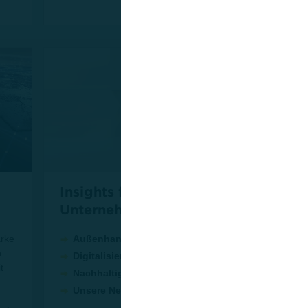
Insights für Ihr
Ne
Unternehmen
Wis
pas
arke
Außenhandel
n
Digitalisierung
t
Nachhaltigkeit
Unsere Newsletter