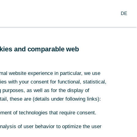
Login
DE
DE
ternehmerkunden
Firmenkunden
ookies and comparable web
ookies and comparable web
mal website experience in particular, we use
mal website experience in particular, we use
s with your consent for functional, statistical,
s with your consent for functional, statistical,
purposes, as well as for the display of
purposes, as well as for the display of
ail, these are (details under following links):
ail, these are (details under following links):
ment of technologies that require consent.
ment of technologies that require consent.
Analysis of user behavior to optimize the user
Analysis of user behavior to optimize the user