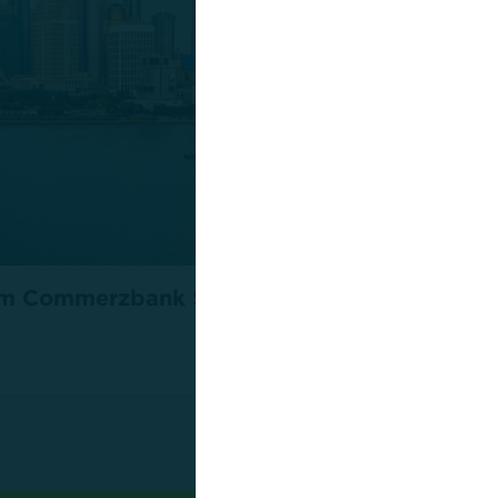
läum Commerzbank Shanghai