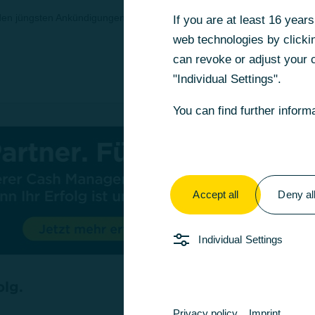
n jüngsten Ankündigungen von UniCredit. Mit unserer erfolgreichen St
If you are at least 16 yea
If you are at least 16 yea
web technologies by clickin
web technologies by clickin
can revoke or adjust your c
can revoke or adjust your c
"Individual Settings".
"Individual Settings".
You can find further inform
You can find further inform
Accept all
Accept all
Deny al
Deny al
Individual Settings
Individual Settings
olg.
Privacy policy
Privacy policy
Imprint
Imprint