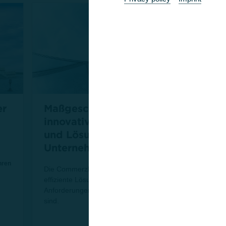
er
Maßgeschneidert und
In
innovativ: Unsere Produkte
F
und Lösungen für Ihr
Mit
Unternehmen
Com
hren
Fir
Die Commerzbank bietet passgenaue und
täg
effiziente Lösungen, die an Ihren
dir
Anforderungen und Zielen ausgerichtet
jed
sind.
Mehr erfahren