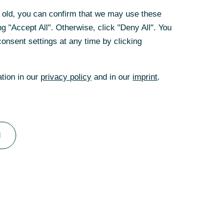
rategie schaffen wir Mehrwert - auch
rs old, you can confirm that we may use these
rs old, you can confirm that we may use these
g "Accept All". Otherwise, click "Deny All". You
g "Accept All". Otherwise, click "Deny All". You
onsent settings at any time by clicking
onsent settings at any time by clicking
ation in our
ation in our
privacy policy
privacy policy
and in our
and in our
imprint
imprint
.
.
l
l