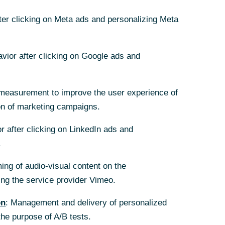
fter clicking on Meta ads and personalizing Meta
fter clicking on Meta ads and personalizing Meta
avior after clicking on Google ads and
avior after clicking on Google ads and
measurement to improve the user experience of
measurement to improve the user experience of
Jahren Teil unserer DNA. Wir sind in
on of marketing campaigns.
on of marketing campaigns.
rofitieren Sie von diesem Know-how und
r after clicking on LinkedIn ads and
r after clicking on LinkedIn ads and
.
.
ing of audio-visual content on the
ing of audio-visual content on the
g the service provider Vimeo.
g the service provider Vimeo.
on
on
: Management and delivery of personalized
: Management and delivery of personalized
t
the purpose of A/B tests.
the purpose of A/B tests.