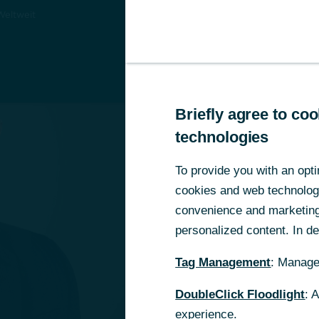
Weltweit
Un
Briefly agree to c
Briefly agree to c
technologies
technologies
To provide you with an opti
To provide you with an opti
cookies and web technologie
cookies and web technologie
convenience and marketing 
convenience and marketing 
personalized content. In det
personalized content. In det
Tag Management
Tag Management
: Manage
: Manage
DoubleClick Floodlight
DoubleClick Floodlight
: 
: 
experience.
experience.