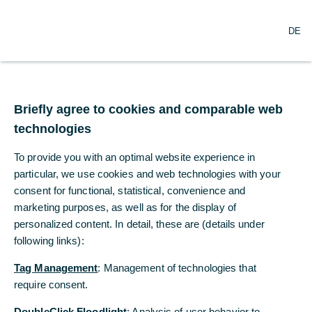
DE
DE
Interview mit unserem
Firmenkundenvorstand Michael
Briefly agree to cookies and comparable web
Briefly agree to cookies and comparable web
Kotzbauer
technologies
technologies
To provide you with an optimal website experience in
To provide you with an optimal website experience in
particular, we use cookies and web technologies with your
particular, we use cookies and web technologies with your
consent for functional, statistical, convenience and
consent for functional, statistical, convenience and
marketing purposes, as well as for the display of
marketing purposes, as well as for the display of
personalized content. In detail, these are (details under
personalized content. In detail, these are (details under
following links):
following links):
„Die nachhaltige und die digitale Transformation
Tag Management
Tag Management
: Management of technologies that
: Management of technologies that
sind Garanten für unsere Zukunft.“
require consent.
require consent.
Warum dieses Studienthema der
DoubleClick Floodlight
DoubleClick Floodlight
: Analysis of user behavior to
: Analysis of user behavior to