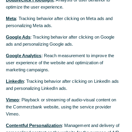
Daten, insbesondere die Verwendung von Texten,
optimize the user experience.
optimize the user experience.
Textteilen oder Bildmaterial, bedarf der vorherigen
Zustimmung der Commerzbank AG.
Meta
Meta
: Tracking behavior after clicking on Meta ads and
: Tracking behavior after clicking on Meta ads and
personalizing Meta ads.
personalizing Meta ads.
Google Ads
Google Ads
: Tracking behavior after clicking on Google
: Tracking behavior after clicking on Google
Datenschutz
ads and personalizing Google ads.
ads and personalizing Google ads.
Disclaimer
Google Analytics
Google Analytics
: Reach measurement to improve the
: Reach measurement to improve the
user experience of the website and optimization of
user experience of the website and optimization of
marketing campaigns.
marketing campaigns.
LinkedIn
LinkedIn
: Tracking behavior after clicking on LinkedIn ads
: Tracking behavior after clicking on LinkedIn ads
and personalizing LinkedIn ads.
and personalizing LinkedIn ads.
Vimeo
Vimeo
: Playback or streaming of audio-visual content on
: Playback or streaming of audio-visual content on
the Commerzbank website, using the service provider
the Commerzbank website, using the service provider
Vimeo.
Vimeo.
Contentful Personalization
Contentful Personalization
: Management and delivery of
: Management and delivery of