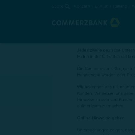
Suche
Konzern
English
Italiano
W
Compliance
Schutz vor Wirtschaftskrimina
Jedes zweite deutsche Unterne
Fällen in der Öffentlichkeit b
Die Commerzbank-Gruppe triff
Handlungen werden oder Prod
Wir bekennen uns mit unsere
Kunden. Wir setzen uns daher 
Hinweise zu sein und Kunden, 
aufmerksam zu machen.
Online Hinweise geben
Untersuchungen zeigen, dass h