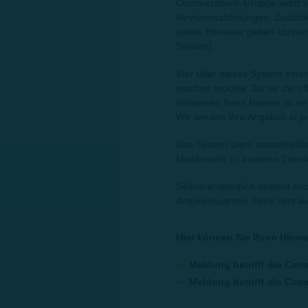
Commerzbank-Gruppe setzt sei
Revisionsabteilungen. Zusätzli
online Hinweise geben können
System).
Wer über dieses System eine
machen möchte. Da wir die off
Hinweisen Ihren Namen zu nenn
Wir werden Ihre Angaben in je
Das System dient ausschließli
Missbrauch zu anderen Zwecke
Selbstverständlich besteht au
Ansprechpartner Ihres Vertra
Hier können Sie Ihren Hinw
Meldung betrifft die Com
Meldung betrifft die Co