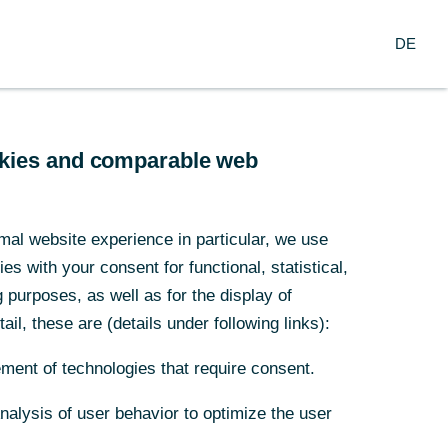
Login
DE
DE
ternehmerkunden
Firmenkunden
ookies and comparable web
ookies and comparable web
ngenheit ist eine Reihe von
oder Teil betrügerischer
mal website experience in particular, we use
mal website experience in particular, we use
.
s with your consent for functional, statistical,
s with your consent for functional, statistical,
ander und mit unseren
purposes, as well as for the display of
purposes, as well as for the display of
 ein. Dies bedeutet, offen für
ail, these are (details under following links):
ail, these are (details under following links):
betrügerisches Verhalten
ment of technologies that require consent.
ment of technologies that require consent.
Analysis of user behavior to optimize the user
Analysis of user behavior to optimize the user
n führen. Auch die