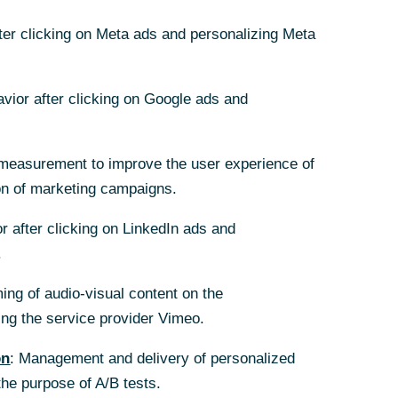
ie Compliance- oder
 und Dritte jederzeit auch
fter clicking on Meta ads and personalizing Meta
fter clicking on Meta ads and personalizing Meta
ness Keeper Monitoring
der ohne Nennung des Namens
avior after clicking on Google ads and
avior after clicking on Google ads and
ten wir Sie ermutigen, bei
 Fall möglicher Rückfragen.
measurement to improve the user experience of
measurement to improve the user experience of
 aufmerksam zu machen. Ein
on of marketing campaigns.
on of marketing campaigns.
r after clicking on LinkedIn ads and
r after clicking on LinkedIn ads and
n sowie andere
.
.
ing of audio-visual content on the
ing of audio-visual content on the
g the service provider Vimeo.
g the service provider Vimeo.
on
on
: Management and delivery of personalized
: Management and delivery of personalized
the purpose of A/B tests.
the purpose of A/B tests.