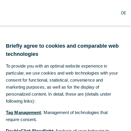
DE
DE
Briefly agree to cookies and comparable web
Briefly agree to cookies and comparable web
technologies
technologies
To provide you with an optimal website experience in
To provide you with an optimal website experience in
particular, we use cookies and web technologies with your
particular, we use cookies and web technologies with your
Umzug: Jetzt im Herzen
consent for functional, statistical, convenience and
consent for functional, statistical, convenience and
der Wiener Innenstadt
marketing purposes, as well as for the display of
marketing purposes, as well as for the display of
personalized content. In detail, these are (details under
personalized content. In detail, these are (details under
following links):
following links):
Mehr erfahren
Tag Management
Tag Management
: Management of technologies that
: Management of technologies that
require consent.
require consent.
DoubleClick Floodlight
DoubleClick Floodlight
: Analysis of user behavior to
: Analysis of user behavior to