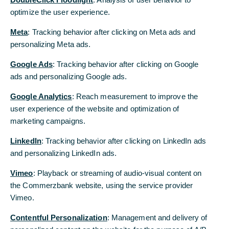
optimize the user experience.
optimize the user experience.
Commerzbank Präsenz in
Meta
Meta
: Tracking behavior after clicking on Meta ads and
: Tracking behavior after clicking on Meta ads and
Österreich
personalizing Meta ads.
personalizing Meta ads.
Google Ads
Google Ads
: Tracking behavior after clicking on Google
: Tracking behavior after clicking on Google
Weltweit an Ihrer Seite
ads and personalizing Google ads.
ads and personalizing Google ads.
Als eine der führenden deutschen Banken ist die Commerzbank fest
Google Analytics
Google Analytics
: Reach measurement to improve the
: Reach measurement to improve the
im europäischen Markt verwurzelt. Unsere Aufgabe besteht darin,
user experience of the website and optimization of
user experience of the website and optimization of
die richtigen Produkte und Branchenkenntnisse bereitzustellen, um
marketing campaigns.
marketing campaigns.
unsere Firmenkunden bei der Durchführung ihrer
grenzüberschreitenden Geschäfte und der Optimierung ihrer
LinkedIn
LinkedIn
: Tracking behavior after clicking on LinkedIn ads
: Tracking behavior after clicking on LinkedIn ads
internationalen Geschäftsmöglichkeiten zu unterstützen, wobei die
and personalizing LinkedIn ads.
and personalizing LinkedIn ads.
Identifizierung und Minderung der Risiken des sich heute in
ständigem Wandel befindlichen Marktes von zentraler Bedeutung
Vimeo
Vimeo
: Playback or streaming of audio-visual content on
: Playback or streaming of audio-visual content on
sind.
the Commerzbank website, using the service provider
the Commerzbank website, using the service provider
Vimeo.
Vimeo.
Unser zukunftsorientiertes Produktangebot konzentriert sich auf
modernste digitale Dienstleistungen und eine profunde Kenntnis
Contentful Personalization
Contentful Personalization
: Management and delivery of
: Management and delivery of
Ihres Geschäftssegments. Mit unserem globalen Netzwerk