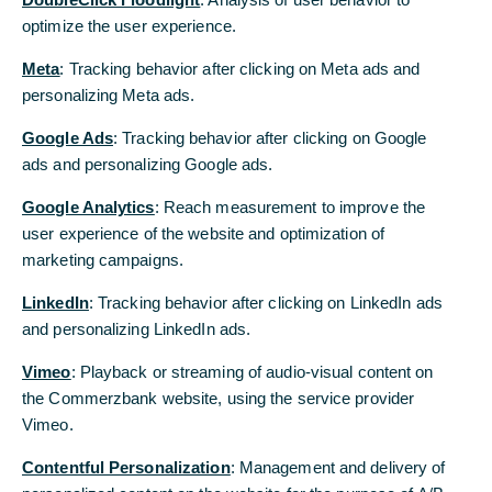
Rahmenvereinbarung mit der Commerzbank, die
optimize the user experience.
optimize the user experience.
Sie online erstellen und ändern können.
Meta
Meta
: Tracking behavior after clicking on Meta ads and
: Tracking behavior after clicking on Meta ads and
Jetzt Rahmenvereinbarung erstellen
personalizing Meta ads.
personalizing Meta ads.
Google Ads
Google Ads
: Tracking behavior after clicking on Google
: Tracking behavior after clicking on Google
Direkte Bereitstellung einer
ads and personalizing Google ads.
ads and personalizing Google ads.
Engagementbestätigung für Ihre Firma duch die
Commerzbank: Falls Sie confirmation.com für Ihre
Google Analytics
Google Analytics
: Reach measurement to improve the
: Reach measurement to improve the
Engagementbestätigungen nicht nutzen möchten,
user experience of the website and optimization of
user experience of the website and optimization of
wenden Sie sich gerne wie gewohnt an Ihre
marketing campaigns.
marketing campaigns.
Ansprechpartner im Firmenkunden-Service.
LinkedIn
LinkedIn
: Tracking behavior after clicking on LinkedIn ads
: Tracking behavior after clicking on LinkedIn ads
and personalizing LinkedIn ads.
and personalizing LinkedIn ads.
Vimeo
Vimeo
: Playback or streaming of audio-visual content on
: Playback or streaming of audio-visual content on
the Commerzbank website, using the service provider
the Commerzbank website, using the service provider
Vimeo.
Vimeo.
Contentful Personalization
Contentful Personalization
: Management and delivery of
: Management and delivery of