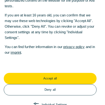
personalized content on the website for the purpose of A/B
personalized content on the website for the purpose of A/B
tests.
tests.
If you are at least 16 years old, you can confirm that we
If you are at least 16 years old, you can confirm that we
may use these web technologies by clicking "Accept All".
may use these web technologies by clicking "Accept All".
Otherwise, click "Deny All". You can revoke or adjust your
Otherwise, click "Deny All". You can revoke or adjust your
consent settings at any time by clicking "Individual
consent settings at any time by clicking "Individual
Settings".
Settings".
Sie wollen eine bestehende
You can find further information in our
You can find further information in our
privacy policy
privacy policy
and in
and in
Rahmenvereinbarung ändern?
our
our
imprint
imprint
.
.
Wenn Sie
neue Freigeber hinzufügen,
bisherige Freigeber abmelden,
Accept all
Accept all
das Abrechnungskonto ändern,
Deny all
Deny all
den postalischen Kopienversand ändern,
die Rahmenvereinbarung beenden möchten,
Individual Settings
Individual Settings