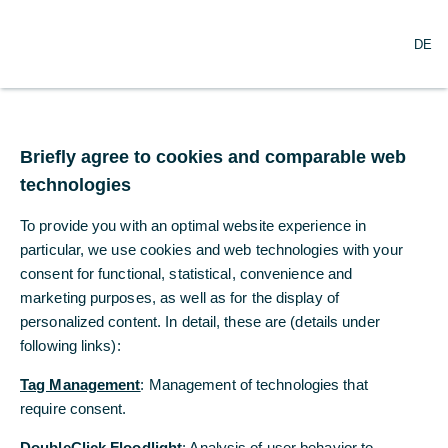
DE
DE
Briefly agree to cookies and comparable web
Briefly agree to cookies and comparable web
technologies
technologies
To provide you with an optimal website experience in
To provide you with an optimal website experience in
particular, we use cookies and web technologies with your
particular, we use cookies and web technologies with your
consent for functional, statistical, convenience and
consent for functional, statistical, convenience and
Commerzbank Frankreich
marketing purposes, as well as for the display of
marketing purposes, as well as for the display of
personalized content. In detail, these are (details under
personalized content. In detail, these are (details under
following links):
following links):
Weltweit an Ihrer Seite
Tag Management
Tag Management
: Management of technologies that
: Management of technologies that
Als eine der führenden deutschen Banken ist die Commerzbank fest
require consent.
require consent.
im europäischen Markt verwurzelt. Unsere Aufgabe besteht darin,
die richtigen Produkte und Branchenkenntnisse bereitzustellen, um
DoubleClick Floodlight
DoubleClick Floodlight
: Analysis of user behavior to
: Analysis of user behavior to