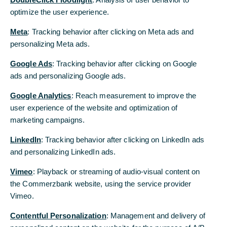
unsere Firmenkunden bei der Durchführung ihrer
optimize the user experience.
optimize the user experience.
grenzüberschreitenden Geschäfte und der Optimierung ihrer
internationalen Geschäftsmöglichkeiten zu unterstützen, wobei die
Meta
Meta
: Tracking behavior after clicking on Meta ads and
: Tracking behavior after clicking on Meta ads and
Identifizierung und Minderung der Risiken des sich heute in
personalizing Meta ads.
personalizing Meta ads.
ständigem Wandel befindlichen Marktes von zentraler Bedeutung
sind.
Google Ads
Google Ads
: Tracking behavior after clicking on Google
: Tracking behavior after clicking on Google
ads and personalizing Google ads.
ads and personalizing Google ads.
Unser zukunftsorientiertes Produktangebot konzentriert sich auf
modernste digitale Dienstleistungen und eine profunde Kenntnis
Google Analytics
Google Analytics
: Reach measurement to improve the
: Reach measurement to improve the
Ihres Geschäftssegments. Mit unserem globalen Netzwerk
user experience of the website and optimization of
user experience of the website and optimization of
verbinden wir Sie mit den Märkten weltweit. Unser engagiertes
marketing campaigns.
marketing campaigns.
Team ist bestrebt, langfristige Beziehungen zu entwickeln, die auf
dem Aufbau von Vertrauen, der Bereitstellung von Spitzenleistungen
LinkedIn
LinkedIn
: Tracking behavior after clicking on LinkedIn ads
: Tracking behavior after clicking on LinkedIn ads
und der langfristigen Gewährleistung von Nachhaltigkeit basieren.
and personalizing LinkedIn ads.
and personalizing LinkedIn ads.
Denn Ihr Erfolg ist unser Geschäft.
Vimeo
Vimeo
: Playback or streaming of audio-visual content on
: Playback or streaming of audio-visual content on
the Commerzbank website, using the service provider
the Commerzbank website, using the service provider
Vimeo.
Vimeo.
Aktuelle Themen
Contentful Personalization
Contentful Personalization
: Management and delivery of
: Management and delivery of